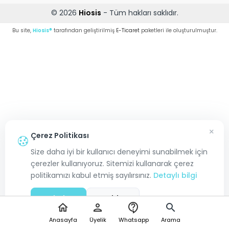
© 2026
Hiosis
- Tüm hakları saklıdır.
Bu site,
Hiosis®
tarafından geliştirilmiş
E-Ticaret
paketleri ile oluşturulmuştur.
×
Çerez Politikası
Size daha iyi bir kullanıcı deneyimi sunabilmek için
çerezler kullanıyoruz. Sitemizi kullanarak çerez
politikamızı kabul etmiş sayılırsınız.
Detaylı bilgi
Kabul Et
Reddet
home
person
contact_support
search
Anasayfa
Üyelik
Whatsapp
Arama