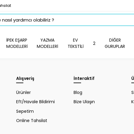
hsilat
İPEK EŞARP
YAZMA
EV
DİĞER
2
MODELLERİ
MODELLERİ
TEKSTİLİ
GURUPLAR
Alışveriş
İnteraktif
Ü
Ürünler
Blog
S
Eft/Havale Bildirimi
Bize Ulaşın
K
Sepetim
Online Tahsilat