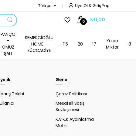
Türkçe
Üye Ol & Giriş Yap
₺0,00
0
PANÇO
SEMERCİOĞLU
-
Kalan
HOME -
115
20
17
8
OMUZ
Miktar
ZÜCCACİYE
ŞALI
yelik
Genel
ipariş Takibi
Çerez Politikası
ullanıcı
Mesafeli Satış
Sözleşmesi
K.V.K.K Aydınlatma
Metni