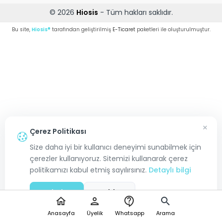
© 2026
Hiosis
- Tüm hakları saklıdır.
Bu site,
Hiosis®
tarafından geliştirilmiş
E-Ticaret
paketleri ile oluşturulmuştur.
×
Çerez Politikası
Size daha iyi bir kullanıcı deneyimi sunabilmek için
çerezler kullanıyoruz. Sitemizi kullanarak çerez
politikamızı kabul etmiş sayılırsınız.
Detaylı bilgi
Kabul Et
Reddet
home
person
contact_support
search
Anasayfa
Üyelik
Whatsapp
Arama