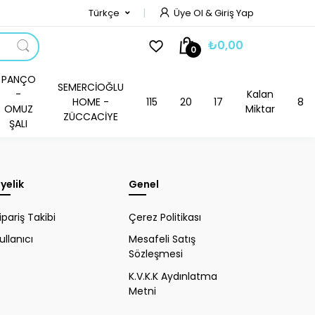
Türkçe
Üye Ol & Giriş Yap
₺0,00
0
PANÇO
SEMERCİOĞLU
-
Kalan
HOME -
115
20
17
8
OMUZ
Miktar
ZÜCCACİYE
ŞALI
yelik
Genel
ipariş Takibi
Çerez Politikası
ullanıcı
Mesafeli Satış
Sözleşmesi
K.V.K.K Aydınlatma
Metni