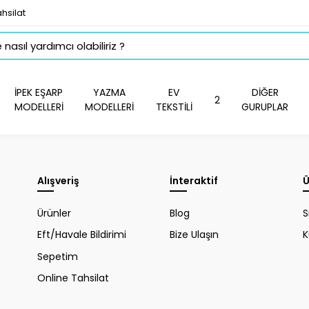
hsilat
İPEK EŞARP
YAZMA
EV
DİĞER
2
MODELLERİ
MODELLERİ
TEKSTİLİ
GURUPLAR
Alışveriş
İnteraktif
Ü
Ürünler
Blog
S
Eft/Havale Bildirimi
Bize Ulaşın
K
Sepetim
Online Tahsilat