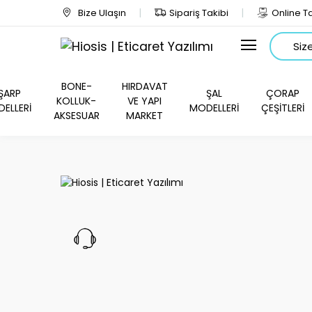
Bize Ulaşın
Sipariş Takibi
Online Ta
Arama
BONE-
HIRDAVAT
ŞARP
ŞAL
ÇORAP
KOLLUK-
VE YAPI
ELLERİ
MODELLERİ
ÇEŞİTLERİ
AKSESUAR
MARKET