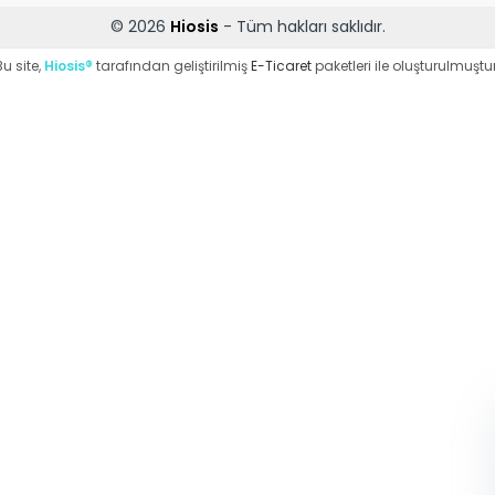
© 2026
Hiosis
- Tüm hakları saklıdır.
Bu site,
Hiosis®
tarafından geliştirilmiş
E-Ticaret
paketleri ile oluşturulmuştur
WhatsApp Destek
ekibi soruları
cevaplıyor
Merhaba, Nasıl
Yardımcı Olabilirim