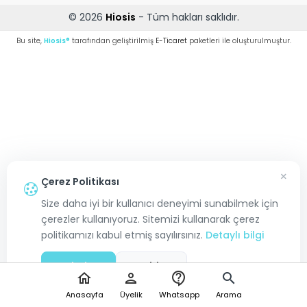
© 2026
Hiosis
- Tüm hakları saklıdır.
Bu site,
Hiosis®
tarafından geliştirilmiş
E-Ticaret
paketleri ile oluşturulmuştur.
×
Çerez Politikası
Size daha iyi bir kullanıcı deneyimi sunabilmek için
çerezler kullanıyoruz. Sitemizi kullanarak çerez
politikamızı kabul etmiş sayılırsınız.
Detaylı bilgi
Kabul Et
Reddet
home
person
contact_support
search
Anasayfa
Üyelik
Whatsapp
Arama