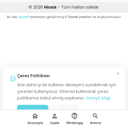
© 2026
Hiosis
- Tüm hakları saklıdır.
Bu site,
Hiosis®
tarafından geliştirilmiş
E-Ticaret
paketleri ile oluşturulmuştur.
×
Çerez Politikası
Size daha iyi bir kullanıcı deneyimi sunabilmek için
çerezler kullanıyoruz. Sitemizi kullanarak çerez
politikamızı kabul etmiş sayılırsınız.
Detaylı bilgi
Kabul Et
Reddet
home
person
contact_support
search
Anasayfa
Üyelik
Whatsapp
Arama