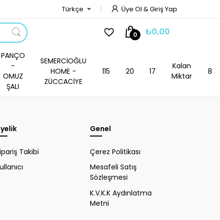
Türkçe
Üye Ol & Giriş Yap
₺0,00
0
PANÇO
SEMERCİOĞLU
-
Kalan
HOME -
115
20
17
8
OMUZ
Miktar
ZÜCCACİYE
ŞALI
yelik
Genel
ipariş Takibi
Çerez Politikası
ullanıcı
Mesafeli Satış
Sözleşmesi
K.V.K.K Aydınlatma
Metni