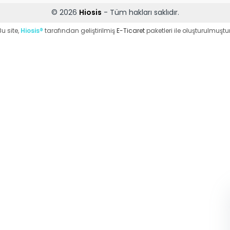
© 2026
Hiosis
- Tüm hakları saklıdır.
Bu site,
Hiosis®
tarafından geliştirilmiş
E-Ticaret
paketleri ile oluşturulmuştur
WhatsApp Destek
ekibi soruları
cevaplıyor
Merhaba, Nasıl
Yardımcı Olabilirim