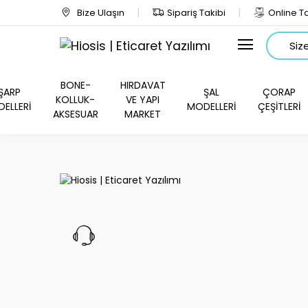
Bize Ulaşın
Sipariş Takibi
Online Ta
Arama
BONE-
HIRDAVAT
ŞARP
ŞAL
ÇORAP
KOLLUK-
VE YAPI
ELLERİ
MODELLERİ
ÇEŞİTLERİ
AKSESUAR
MARKET