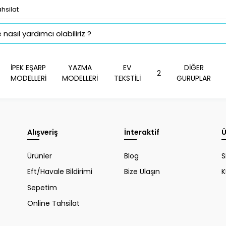
hsilat
İPEK EŞARP
YAZMA
EV
DİĞER
2
MODELLERİ
MODELLERİ
TEKSTİLİ
GURUPLAR
Alışveriş
İnteraktif
Ü
Ürünler
Blog
S
Eft/Havale Bildirimi
Bize Ulaşın
K
Sepetim
Online Tahsilat