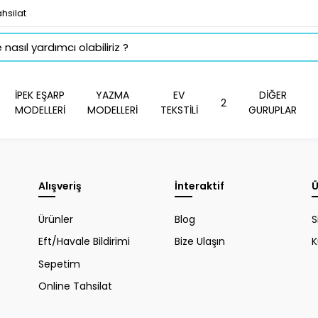
hsilat
İPEK EŞARP
YAZMA
EV
DİĞER
2
MODELLERİ
MODELLERİ
TEKSTİLİ
GURUPLAR
Alışveriş
İnteraktif
Ü
Ürünler
Blog
S
Eft/Havale Bildirimi
Bize Ulaşın
K
Sepetim
Online Tahsilat