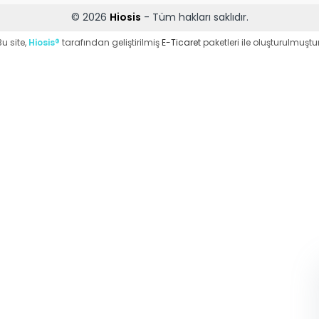
© 2026
Hiosis
- Tüm hakları saklıdır.
Bu site,
Hiosis®
tarafından geliştirilmiş
E-Ticaret
paketleri ile oluşturulmuştur
WhatsApp Destek
ekibi soruları
cevaplıyor
Merhaba, Nasıl
Yardımcı Olabilirim