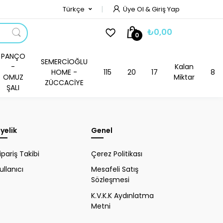
Türkçe
Üye Ol & Giriş Yap
₺0,00
0
PANÇO
SEMERCİOĞLU
-
Kalan
HOME -
115
20
17
8
OMUZ
Miktar
ZÜCCACİYE
ŞALI
yelik
Genel
ipariş Takibi
Çerez Politikası
ullanıcı
Mesafeli Satış
Sözleşmesi
K.V.K.K Aydınlatma
Metni