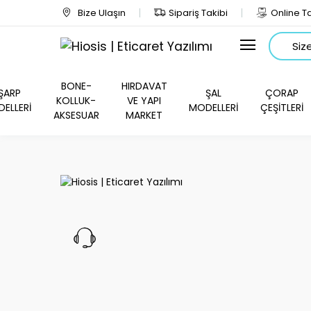
Bize Ulaşın
Sipariş Takibi
Online Ta
Arama
BONE-
HIRDAVAT
ŞARP
ŞAL
ÇORAP
KOLLUK-
VE YAPI
ELLERİ
MODELLERİ
ÇEŞİTLERİ
AKSESUAR
MARKET