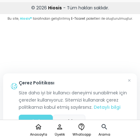
© 2026
Hiosis
- Tüm hakları saklıdır.
Bu site,
Hiosis®
tarafından geliştirilmiş
E-Ticaret
paketleri ile oluşturulmuştur.
×
Çerez Politikası
Size daha iyi bir kullanıcı deneyimi sunabilmek için
çerezler kullanıyoruz. Sitemizi kullanarak çerez
politikamızı kabul etmiş sayılırsınız.
Detaylı bilgi
Kabul Et
Reddet
home
person
contact_support
search
Anasayfa
Üyelik
Whatsapp
Arama