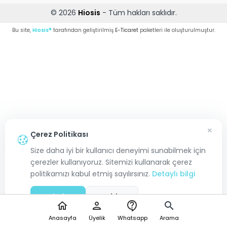
© 2026
Hiosis
- Tüm hakları saklıdır.
Bu site,
Hiosis®
tarafından geliştirilmiş
E-Ticaret
paketleri ile oluşturulmuştur.
×
Çerez Politikası
Size daha iyi bir kullanıcı deneyimi sunabilmek için
çerezler kullanıyoruz. Sitemizi kullanarak çerez
politikamızı kabul etmiş sayılırsınız.
Detaylı bilgi
Kabul Et
Reddet
home
person
contact_support
search
Anasayfa
Üyelik
Whatsapp
Arama