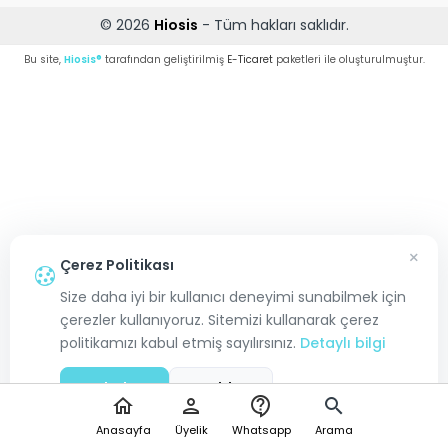
© 2026
Hiosis
- Tüm hakları saklıdır.
Bu site,
Hiosis®
tarafından geliştirilmiş
E-Ticaret
paketleri ile oluşturulmuştur.
×
Çerez Politikası
Size daha iyi bir kullanıcı deneyimi sunabilmek için
çerezler kullanıyoruz. Sitemizi kullanarak çerez
politikamızı kabul etmiş sayılırsınız.
Detaylı bilgi
Kabul Et
Reddet
home
person
contact_support
search
Anasayfa
Üyelik
Whatsapp
Arama