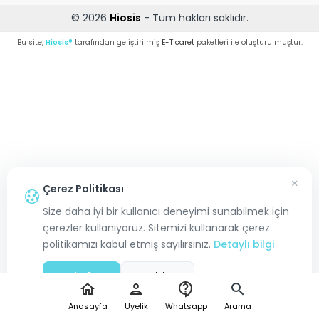
© 2026
Hiosis
- Tüm hakları saklıdır.
Bu site,
Hiosis®
tarafından geliştirilmiş
E-Ticaret
paketleri ile oluşturulmuştur.
×
Çerez Politikası
Size daha iyi bir kullanıcı deneyimi sunabilmek için
çerezler kullanıyoruz. Sitemizi kullanarak çerez
politikamızı kabul etmiş sayılırsınız.
Detaylı bilgi
Kabul Et
Reddet
home
person
contact_support
search
Anasayfa
Üyelik
Whatsapp
Arama