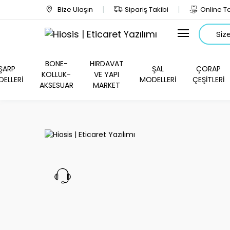
Bize Ulaşın
Sipariş Takibi
Online Ta
Arama
BONE-
HIRDAVAT
ŞARP
ŞAL
ÇORAP
KOLLUK-
VE YAPI
ELLERİ
MODELLERİ
ÇEŞİTLERİ
AKSESUAR
MARKET