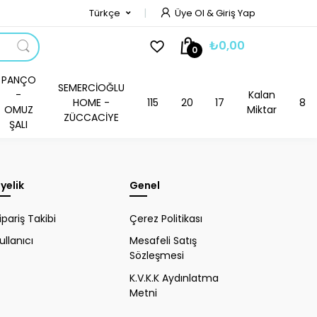
Türkçe
Üye Ol & Giriş Yap
₺0,00
0
PANÇO
SEMERCİOĞLU
-
Kalan
HOME -
115
20
17
8
OMUZ
Miktar
ZÜCCACİYE
ŞALI
yelik
Genel
ipariş Takibi
Çerez Politikası
ullanıcı
Mesafeli Satış
Sözleşmesi
K.V.K.K Aydınlatma
Metni