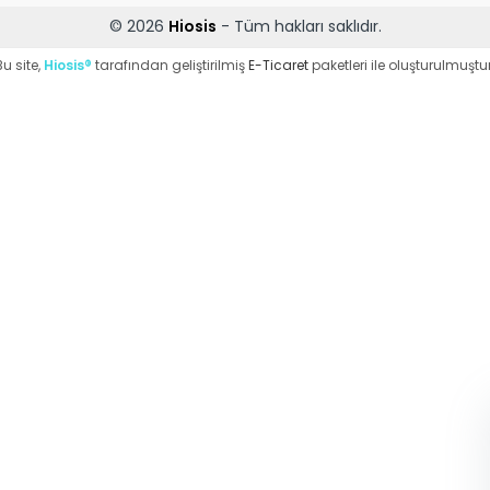
© 2026
Hiosis
- Tüm hakları saklıdır.
Bu site,
Hiosis®
tarafından geliştirilmiş
E-Ticaret
paketleri ile oluşturulmuştur
WhatsApp Destek
ekibi soruları
cevaplıyor
Merhaba, Nasıl
Yardımcı Olabilirim