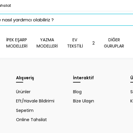
hsilat
İPEK EŞARP
YAZMA
EV
DİĞER
2
MODELLERİ
MODELLERİ
TEKSTİLİ
GURUPLAR
Alışveriş
İnteraktif
Ü
Ürünler
Blog
S
Eft/Havale Bildirimi
Bize Ulaşın
K
Sepetim
Online Tahsilat