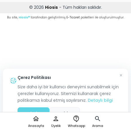
© 2026
Hiosis
- Tüm hakları saklıdır.
Bu site,
Hiosis®
tarafından geliştirilmiş
E-Ticaret
paketleri ile oluşturulmuştur.
×
Çerez Politikası
Size daha iyi bir kullanıcı deneyimi sunabilmek için
çerezler kullanıyoruz. Sitemizi kullanarak çerez
politikamızı kabul etmiş sayılırsınız.
Detaylı bilgi
Kabul Et
Reddet
home
person
contact_support
search
Anasayfa
Üyelik
Whatsapp
Arama