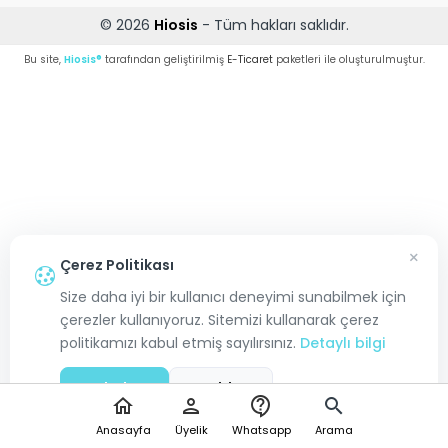
© 2026
Hiosis
- Tüm hakları saklıdır.
Bu site,
Hiosis®
tarafından geliştirilmiş
E-Ticaret
paketleri ile oluşturulmuştur.
×
Çerez Politikası
Size daha iyi bir kullanıcı deneyimi sunabilmek için
çerezler kullanıyoruz. Sitemizi kullanarak çerez
politikamızı kabul etmiş sayılırsınız.
Detaylı bilgi
Kabul Et
Reddet
home
person
contact_support
search
Anasayfa
Üyelik
Whatsapp
Arama