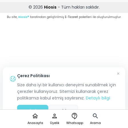
© 2026
Hiosis
- Tüm hakları saklıdır.
Bu site,
Hiosis®
tarafından geliştirilmiş
E-Ticaret
paketleri ile oluşturulmuştur.
×
Çerez Politikası
Size daha iyi bir kullanıcı deneyimi sunabilmek için
çerezler kullanıyoruz. Sitemizi kullanarak çerez
politikamızı kabul etmiş sayılırsınız.
Detaylı bilgi
Kabul Et
Reddet
home
person
contact_support
search
Anasayfa
Üyelik
Whatsapp
Arama