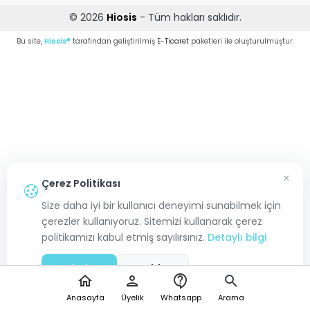
© 2026
Hiosis
- Tüm hakları saklıdır.
Bu site,
Hiosis®
tarafından geliştirilmiş
E-Ticaret
paketleri ile oluşturulmuştur.
×
Çerez Politikası
Size daha iyi bir kullanıcı deneyimi sunabilmek için
çerezler kullanıyoruz. Sitemizi kullanarak çerez
politikamızı kabul etmiş sayılırsınız.
Detaylı bilgi
Kabul Et
Reddet
home
person
contact_support
search
Anasayfa
Üyelik
Whatsapp
Arama