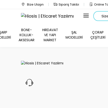
Bize Ulaşın
Sipariş Takibi
Online Ta
Arama
BONE-
HIRDAVAT
ŞARP
ŞAL
ÇORAP
KOLLUK-
VE YAPI
ELLERİ
MODELLERİ
ÇEŞİTLERİ
AKSESUAR
MARKET