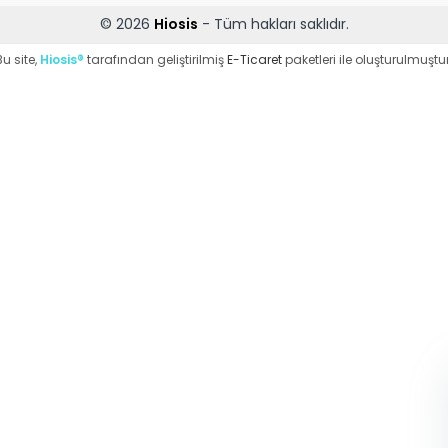
© 2026
Hiosis
- Tüm hakları saklıdır.
Bu site,
Hiosis®
tarafından geliştirilmiş
E-Ticaret
paketleri ile oluşturulmuştur
WhatsApp Destek
ekibi soruları
cevaplıyor
Merhaba, Nasıl
Yardımcı Olabilirim