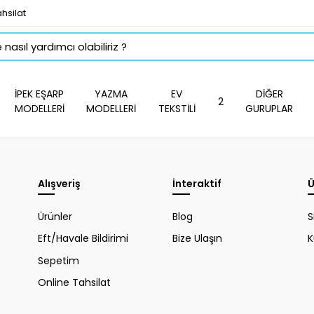
hsilat
İPEK EŞARP
YAZMA
EV
DİĞER
2
MODELLERİ
MODELLERİ
TEKSTİLİ
GURUPLAR
Alışveriş
İnteraktif
Ü
Ürünler
Blog
S
Eft/Havale Bildirimi
Bize Ulaşın
K
Sepetim
Online Tahsilat