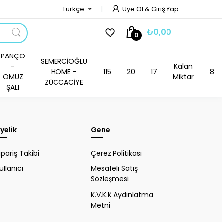
Türkçe
Üye Ol & Giriş Yap
₺0,00
0
PANÇO
SEMERCİOĞLU
-
Kalan
HOME -
115
20
17
8
OMUZ
Miktar
ZÜCCACİYE
ŞALI
yelik
Genel
ipariş Takibi
Çerez Politikası
ullanıcı
Mesafeli Satış
Sözleşmesi
K.V.K.K Aydınlatma
Metni