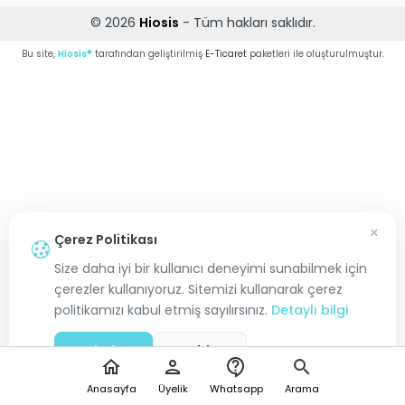
© 2026
Hiosis
- Tüm hakları saklıdır.
Bu site,
Hiosis®
tarafından geliştirilmiş
E-Ticaret
paketleri ile oluşturulmuştur.
×
Çerez Politikası
Size daha iyi bir kullanıcı deneyimi sunabilmek için
çerezler kullanıyoruz. Sitemizi kullanarak çerez
politikamızı kabul etmiş sayılırsınız.
Detaylı bilgi
Kabul Et
Reddet
home
person
contact_support
search
Anasayfa
Üyelik
Whatsapp
Arama