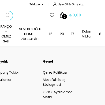
Türkçe
Üye Ol & Giriş Yap
₺0,00
0
PANÇO
SEMERCİOĞLU
-
Kalan
HOME -
115
20
17
8
OMUZ
Miktar
ZÜCCACİYE
ŞALI
yelik
Genel
ipariş Takibi
Çerez Politikası
ullanıcı
Mesafeli Satış
Sözleşmesi
K.V.K.K Aydınlatma
Metni