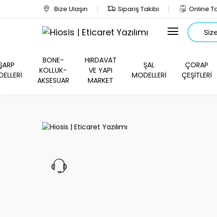
Bize Ulaşın
Sipariş Takibi
Online Ta
Arama
BONE-
HIRDAVAT
ŞARP
ŞAL
ÇORAP
KOLLUK-
VE YAPI
ELLERİ
MODELLERİ
ÇEŞİTLERİ
AKSESUAR
MARKET