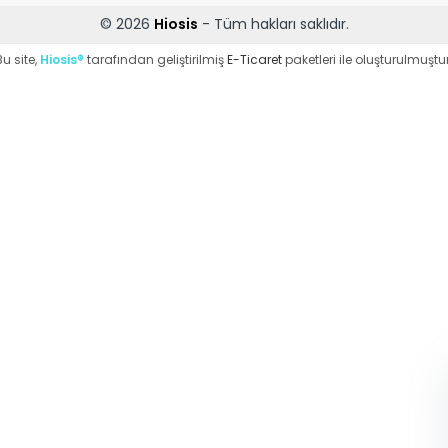
© 2026
Hiosis
- Tüm hakları saklıdır.
Bu site,
Hiosis®
tarafından geliştirilmiş
E-Ticaret
paketleri ile oluşturulmuştur
WhatsApp Destek
ekibi soruları
cevaplıyor
Merhaba, Nasıl
Yardımcı Olabilirim