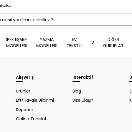
hsilat
İPEK EŞARP
YAZMA
EV
DİĞER
2
MODELLERİ
MODELLERİ
TEKSTİLİ
GURUPLAR
Alışveriş
İnteraktif
Ü
Ürünler
Blog
S
Eft/Havale Bildirimi
Bize Ulaşın
K
Sepetim
Online Tahsilat