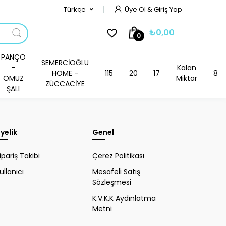
Türkçe
Üye Ol & Giriş Yap
₺0,00
0
PANÇO
SEMERCİOĞLU
-
Kalan
HOME -
115
20
17
8
OMUZ
Miktar
ZÜCCACİYE
ŞALI
yelik
Genel
ipariş Takibi
Çerez Politikası
ullanıcı
Mesafeli Satış
Sözleşmesi
K.V.K.K Aydınlatma
Metni