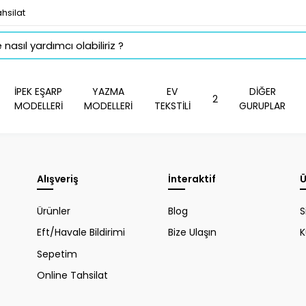
hsilat
İPEK EŞARP
YAZMA
EV
DİĞER
2
MODELLERİ
MODELLERİ
TEKSTİLİ
GURUPLAR
Alışveriş
İnteraktif
Ü
Ürünler
Blog
S
Eft/Havale Bildirimi
Bize Ulaşın
K
Sepetim
Online Tahsilat