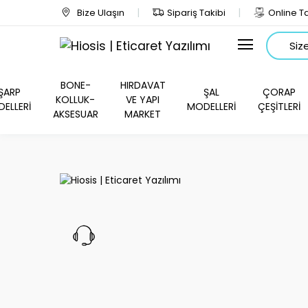
Bize Ulaşın
Sipariş Takibi
Online Ta
Arama
BONE-
HIRDAVAT
ŞARP
ŞAL
ÇORAP
KOLLUK-
VE YAPI
ELLERİ
MODELLERİ
ÇEŞİTLERİ
AKSESUAR
MARKET