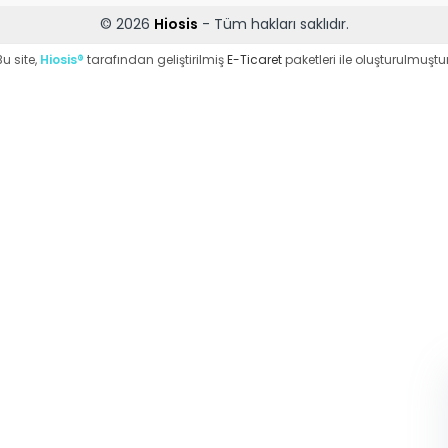
© 2026
Hiosis
- Tüm hakları saklıdır.
Bu site,
Hiosis®
tarafından geliştirilmiş
E-Ticaret
paketleri ile oluşturulmuştur
WhatsApp Destek
ekibi soruları
cevaplıyor
Merhaba, Nasıl
Yardımcı Olabilirim