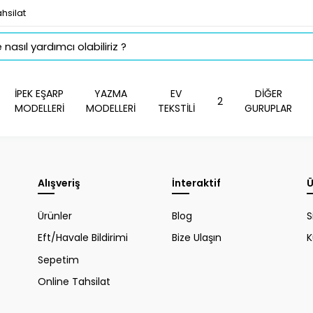
hsilat
İPEK EŞARP
YAZMA
EV
DİĞER
2
MODELLERİ
MODELLERİ
TEKSTİLİ
GURUPLAR
Alışveriş
İnteraktif
Ü
Ürünler
Blog
S
Eft/Havale Bildirimi
Bize Ulaşın
K
Sepetim
Online Tahsilat