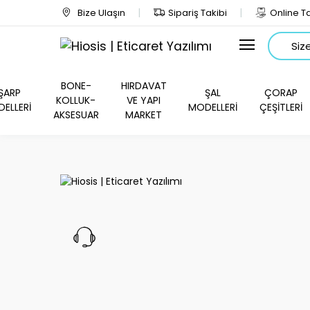
Bize Ulaşın
Sipariş Takibi
Online Ta
Arama
BONE-
HIRDAVAT
ŞARP
ŞAL
ÇORAP
KOLLUK-
VE YAPI
ELLERİ
MODELLERİ
ÇEŞİTLERİ
AKSESUAR
MARKET