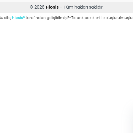
© 2026
Hiosis
- Tüm hakları saklıdır.
Bu site,
Hiosis®
tarafından geliştirilmiş
E-Ticaret
paketleri ile oluşturulmuştur
WhatsApp Destek
ekibi soruları
cevaplıyor
Merhaba, Nasıl
Yardımcı Olabilirim