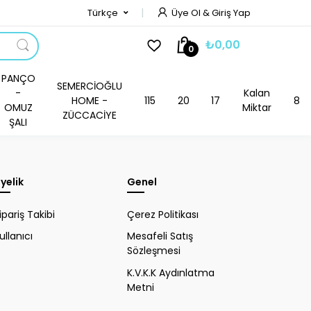
Türkçe
Üye Ol & Giriş Yap
₺0,00
0
PANÇO
SEMERCİOĞLU
-
Kalan
HOME -
115
20
17
8
OMUZ
Miktar
ZÜCCACİYE
ŞALI
yelik
Genel
ipariş Takibi
Çerez Politikası
ullanıcı
Mesafeli Satış
Sözleşmesi
K.V.K.K Aydınlatma
Metni