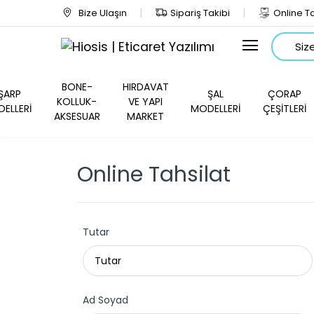
Bize Ulaşın
Sipariş Takibi
Online Ta
Arama
BONE-
HIRDAVAT
ŞARP
ŞAL
ÇORAP
KOLLUK-
VE YAPI
ELLERİ
MODELLERİ
ÇEŞİTLERİ
AKSESUAR
MARKET
Online Tahsilat
Tutar
Ad Soyad