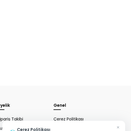
yelik
Genel
ipariş Takibi
Çerez Politikası
×
ullanıcı
Mesafeli Satış
Çerez Politikası