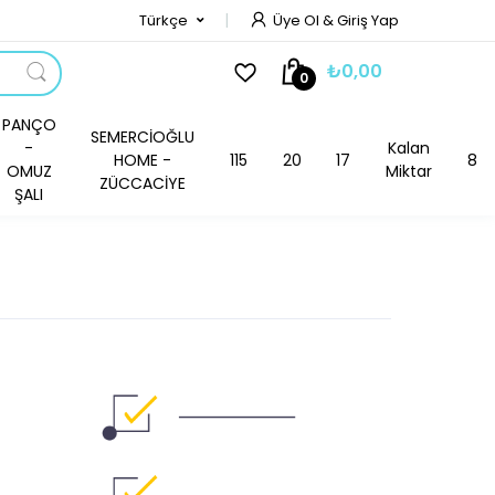
Türkçe
Üye Ol & Giriş Yap
₺0,00
0
PANÇO
SEMERCİOĞLU
-
Kalan
HOME -
115
20
17
8
OMUZ
Miktar
ZÜCCACİYE
ŞALI