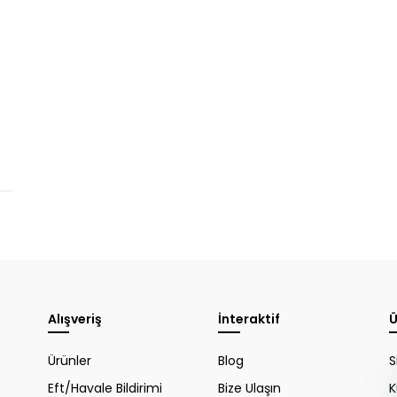
WhatsApp Destek
ekibi soruları
cevaplıyor
Alışveriş
İnteraktif
Ü
Merhaba, Nasıl
Ürünler
Blog
S
Yardımcı Olabilirim
Eft/Havale Bildirimi
Bize Ulaşın
K